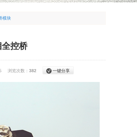
桥模块
相全控桥
-25
浏览次数：
382
一键分享